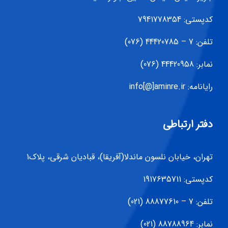
کدپستی: 7941778354
تلفن: 7 – 44420785 (076)
نمابر: 44420958 (076)
رایانامه: info[@]aminre.ir
دفتر ارتباطی
تهران، خیابان نلسون ماندلا(آفریقا)، قبادیان شرقی، پلاک1
کدپستی: 1917635711
تلفن: 7 – 88877610 (021)
نمابر: 88788964 (021)