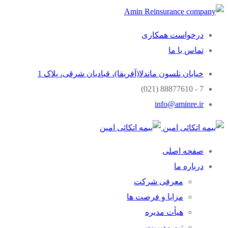
درخواست همکاری
تماس با ما
خیابان نلسون ماندلا(آفریقا)، قبادیان شرقی، پلاک 1
7 - 88877610 (021)
info@aminre.ir
صفحه اصلی
درباره ما
معرفی شرکت
مزایا و فرصت ها
هیأت مدیره
تیم مدیریت