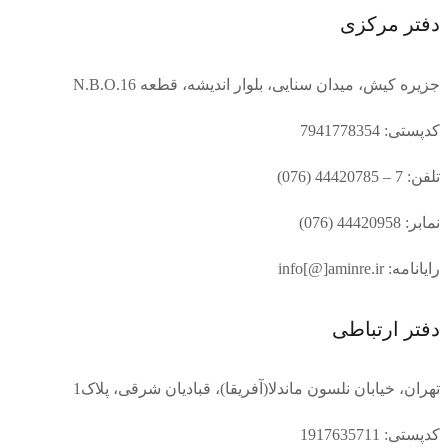
دفتر مرکزی
جزیره کیش، میدان سنایی، بلوار اندیشه، قطعه N.B.O.16
کدپستی: 7941778354
تلفن: 7 – 44420785 (076)
نمابر: 44420958 (076)
رایانامه: info[@]aminre.ir
دفتر ارتباطی
تهران، خیابان نلسون ماندلا(آفریقا)، قبادیان شرقی، پلاک1
کدپستی: 1917635711