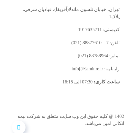
تهران، خیابان نلسون ماندلا(آفریقا)، قبادیان شرقی،
پلاک1
کدپستی: 1917635711
تلفن: 7 – 88877610 (021)
نمابر: 88788964 (021)
رایانامه: info[@]aminre.ir
ساعت کاری:
07:30 الی 16:15
1402 @ کلیه حقوق این وب سایت متعلق به شرکت بیمه
اتکائی امین می‌باشد.