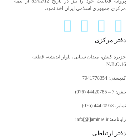
پروانه فعالیت خود را نیز در تاریخ 83/02/12 از بیمه
مرکزی جمهوری اسلامی ایران اخذ نمود.
دفتر مرکزی
جزیره کیش، میدان سنایی، بلوار اندیشه، قطعه
N.B.O.16
کدپستی: 7941778354
تلفن: 7 – 44420785 (076)
نمابر: 44420958 (076)
رایانامه: info[@]aminre.ir
دفتر ارتباطی