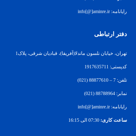
رایانامه: info[@]aminre.ir
دفتر ارتباطی
تهران، خیابان نلسون ماندلا(آفریقا)، قبادیان شرقی، پلاک1
کدپستی: 1917635711
تلفن: 7 – 88877610 (021)
نمابر: 88788964 (021)
رایانامه: info[@]aminre.ir
ساعت کاری:
07:30 الی 16:15