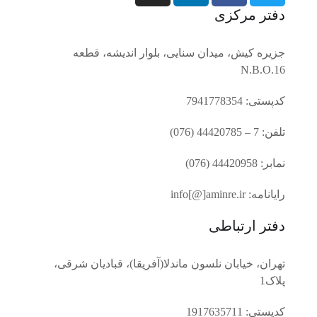
دفتر مرکزی
جزیره کیش، میدان سنایی، بلوار اندیشه، قطعه
N.B.O.16
کدپستی: 7941778354
تلفن: 7 – 44420785 (076)
نمابر: 44420958 (076)
رایانامه: info[@]aminre.ir
دفتر ارتباطی
تهران، خیابان نلسون ماندلا(آفریقا)، قبادیان شرقی،
پلاک1
کدپستی: 1917635711