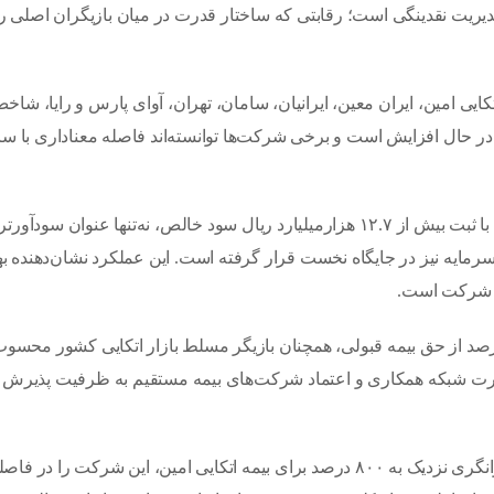
یریت نقدینگی است؛ رقابتی که ساختار قدرت در میان بازیگران اصلی را
 امین، ایران معین، ایرانیان، سامان، تهران، آوای پارس و رایا، شاخ
حال افزایش است و برخی شرکت‌ها توانسته‌اند فاصله معناداری با سای
در صدر این رقابت، بیمه اتکایی امین قرار دارد؛ شرکتی که با ثبت بیش از ۱۲.۷ هزار‌میلیارد ریال سود خالص، نه‌تنها عنوان سودآ
سرمایه نیز در جایگاه نخست قرار گرفته است. این عملکرد نشان‌دهنده ب
ین شرکت است.
نظر سهم بازار نیز امین با در اختیار داشتن حدود ۲۹ درصد از حق بیمه قبولی، همچنان بازیگر مسلط بازار اتکایی کشور محس
 قدرت شبکه همکاری و اعتماد شرکت‌های بیمه مستقیم به ظرفیت پذیرش
اما نقطه تمایز مهم‌تر، وضعیت توانگری مالی است. ثبت توانگری نزدیک به ۸۰۰ درصد برای بیمه اتکایی امین، این شرکت را در