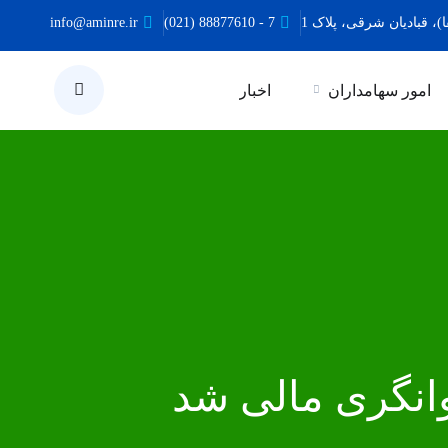
ا)، قبادیان شرقی، پلاک 1
7 - 88877610 (021)
info@aminre.ir
امور سهامداران
اخبار
توانگری مالی شد