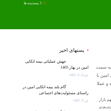
3
پسندیده ها
پستهای اخیر
جهش عملیاتی بیمه اتکایی
 بازار» به سمت
امین در بهار 1405
امین با
مرداد 6, 1405
یجاد کرده و عملا
گام بلند بیمه اتکایی امین در
راستای مسئولیت‌های اجتماعی
نند سهم بازار
تیر 9, 1405
چندبعدی