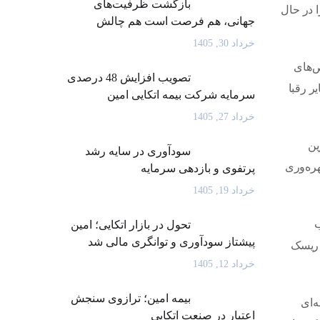
بازگشت ظرفیت‌های
 در حال
جهانی، هم فرصت است هم چالش
خرداد 30, 1405
ص‌های
تصویب افزایش 48 درصدی
ر رقبا
سرمایه شرکت بیمه اتکایی امین
خرداد 27, 1405
ورترین
سودآوری در سایه رشد
هره‌وری
پرتفوی و بازدهی سرمایه
خرداد 19, 1405
وب
تحول در بازار اتکایی؛ امین
پیشتاز سودآوری و توانگری مالی شد
 ریسک
خرداد 12, 1405
بیمه امین؛ ترازوی سنجش
 فاصله‌ای
اعتبار در صنعت اتکایی