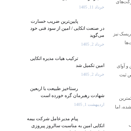
رکت‌های
خرداد 11, 1405
پایین‌ترین ضریب خسارت
در صنعت اتکایی / امین از سود فنی خود
ریسک نیز
می‌گوید
‌ها
خرداد 2, 1405
ترکیب هیات مدیره اتکایی
امین تکمیل شد
 و آوای
ص ثبت
خرداد 2, 1405
رستاخیز طبیعت با اربعین
شهادت رهبرمان گره خورده است
مترین
اردیبهشت 1, 1405
ده، اما
پیام مدیرعامل شرکت بیمه
ی
اتکایی امین به مناسبت سالروز پیروزی