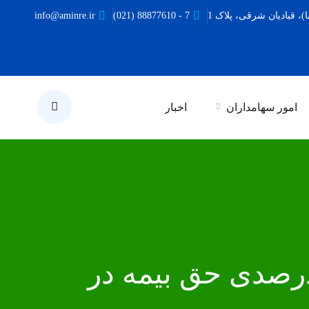
ا)، قبادیان شرقی، پلاک 1
7 - 88877610 (021)
info@aminre.ir
امور سهامداران
اخبار
ی‌سابقه در بیمه اتکایی امین؛ رشد ۱۴۰ درصدی حق بیمه در