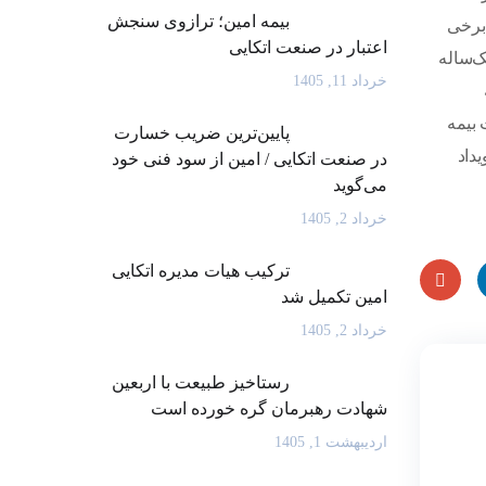
بیمه امین؛ ترازوی سنجش
برخی
اعتبار در صنعت اتکایی
ک‌ساله
خرداد 11, 1405
 بیمه
پایین‌ترین ضریب خسارت
داد
در صنعت اتکایی / امین از سود فنی خود
می‌گوید
خرداد 2, 1405
ترکیب هیات مدیره اتکایی
امین تکمیل شد
Goog
L
خرداد 2, 1405
le
رستاخیز طبیعت با اربعین
شهادت رهبرمان گره خورده است
Plus
اردیبهشت 1, 1405