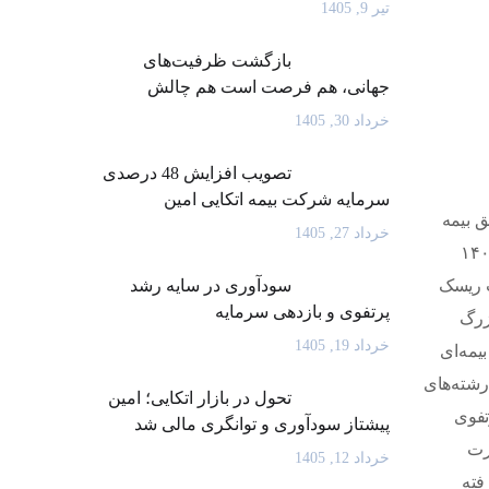
تیر 9, 1405
بازگشت ظرفیت‌های
جهانی، هم فرصت است هم چالش
خرداد 30, 1405
تصویب افزایش 48 درصدی
سرمایه شرکت بیمه اتکایی امین
۳۱/۰) تجربه کرده است. حق بیمه
خرداد 27, 1405
ولی این شرکت در این دوره بالغ به ۱۵ هزار میلیارد ریال شد که این میزان نسبت به دوره مشابه سال قبل (۶ هزار میلیارد ریال)، ۱۴۰
 حاکی از مدیریت ریسک
سودآوری در سایه رشد
پرتفوی و بازدهی سرمایه
زرگ
خرداد 19, 1405
رشته‌های بیمه‌ای
ند. ترکیب پرتفوی شرکت در سال مذکور شامل ۶۰ درصد در رشته‌های
تحول در بازار اتکایی؛ امین
پرتفوی
پیشتاز سودآوری و توانگری مالی شد
رت
خرداد 12, 1405
فته