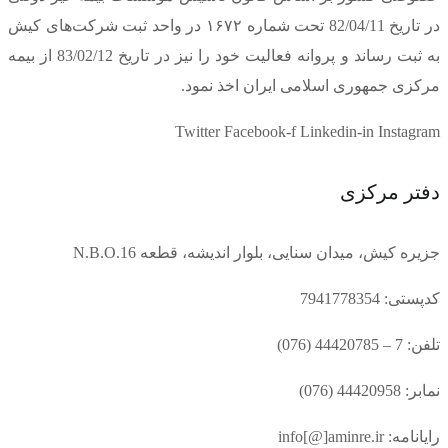
در تاریخ 82/04/11 تحت شماره ۱۶۷۲ در واحد ثبت شرکت‌های کیش
به ثبت رساند و پروانه فعالیت خود را نیز در تاریخ 83/02/12 از بیمه
مرکزی جمهوری اسلامی ایران اخذ نمود.
Twitter
Facebook-f
Linkedin-in
Instagram
دفتر مرکزی
جزیره کیش، میدان سنایی، بلوار اندیشه، قطعه N.B.O.16
کدپستی: 7941778354
تلفن: 7 – 44420785 (076)
نمابر: 44420958 (076)
رایانامه: info[@]aminre.ir