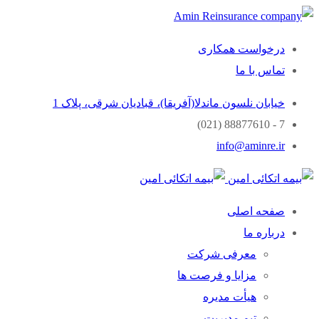
درخواست همکاری
تماس با ما
خیابان نلسون ماندلا(آفریقا)، قبادیان شرقی، پلاک 1
7 - 88877610 (021)
info@aminre.ir
صفحه اصلی
درباره ما
معرفی شرکت
مزایا و فرصت ها
هیأت مدیره
تیم مدیریت