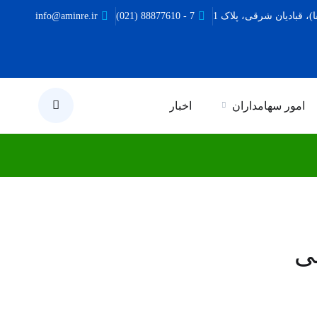
ا)، قبادیان شرقی، پلاک 1
7 - 88877610 (021)
info@aminre.ir
یر داخلی و خارجی
امور سهامداران
اخبار
ی