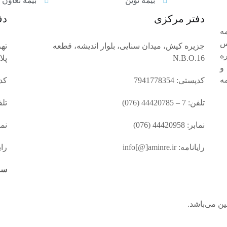
بیمه نوین
بیمه تعاون
دفتر مرکزی
دف
ه
س
جزیره کیش، میدان سنایی، بلوار اندیشه، قطعه
تهر
حت شماره
N.B.O.16
پلا
و
83/0 از بیمه
کدپستی: 7941778354
کدپست
تلفن: 7 – 44420785 (076)
تلفن: 7 – 
نمابر: 44420958 (076)
نمابر: 4
رایانامه: info[@]aminre.ir
رایانام
سا