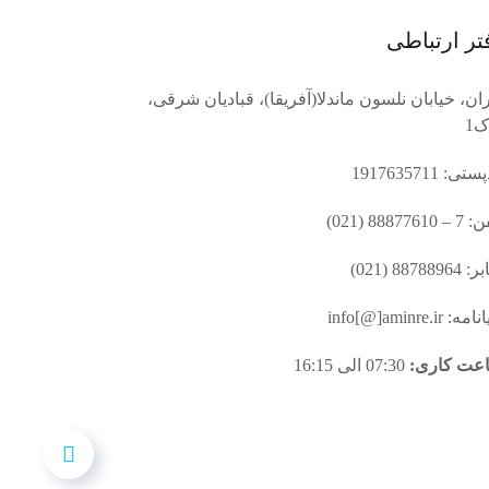
تر ارتباطی
ان، خیابان نلسون ماندلا(آفریقا)، قبادیان شرقی،
ک1
ی: 1917635711
88877610 (021)
8878896 (021)
ه: info[@]aminre.ir
عت کاری:
07:30 الی 16:15