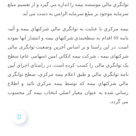
توانگري مالي موسسه بيمه را اندازه مي گيرد و از تقسيم مبلغ
سرمايه موجود بر مبلغ سرمايه الزامي به دست مي آيد.
بيمه مرکزي با عنايت به توانگري مالي شرکت­هاي بيمه و آئين­
نامه 69 اقدام به سطح­بندي شرکت­هاي بيمه و انتشار آنها نموده
است. در این راستا و بر اساس آخرین وضعیت توانگری مالی
شرکتهای بیمه ، شرکت بيمه اتکائي امين (سهامی عام) سطح
یک توانگری مالی را کسب کرده است. در راستاي اجراي آيين
نامه توانگري مالي و طبق اعلام بيمه مرکزي، سطح توانگري
مالي شركت­هاي بيمه كه توسط بيمه مركزي تائيد و اطلاع
رساني شده به عنوان معيار اصلي انتخاب بيمه گر محسوب
مي گردد
.