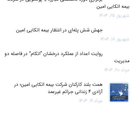
بیمه اتکایی امین
شهریور 25, 1404
جهش شش پله‌ای در انتظار بیمه اتکایی امین
شهریور 18, 1404
روایت اعداد از عملکرد درخشان “اتکام” در فاصله دو
مدیریت
مرداد 20, 1404
همت بلند کارکنان شرکت بیمه اتکایی امین؛ در
آزادی 4 زندانی جرائم غیرعمد
مرداد 19, 1404
سهامداران عمده بیمه اتکائی امین