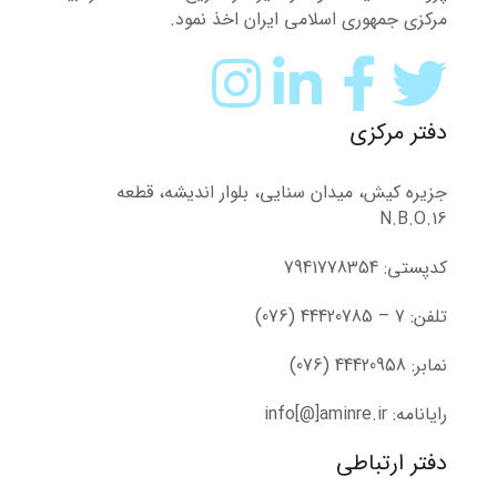
مرکزی جمهوری اسلامی ایران اخذ نمود.
دفتر مرکزی
جزیره کیش، میدان سنایی، بلوار اندیشه، قطعه
N.B.O.16
کدپستی: 7941778354
تلفن: 7 – 44420785 (076)
نمابر: 44420958 (076)
رایانامه: info[@]aminre.ir
دفتر ارتباطی