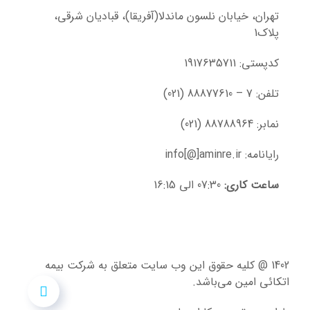
تهران، خیابان نلسون ماندلا(آفریقا)، قبادیان شرقی،
پلاک1
کدپستی: 1917635711
تلفن: 7 – 88877610 (021)
نمابر: 88788964 (021)
رایانامه: info[@]aminre.ir
ساعت کاری:
07:30 الی 16:15
1402 @ کلیه حقوق این وب سایت متعلق به شرکت بیمه
اتکائی امین می‌باشد.