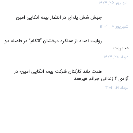
شهریور 25, 1404
جهش شش پله‌ای در انتظار بیمه اتکایی امین
شهریور 18, 1404
روایت اعداد از عملکرد درخشان “اتکام” در فاصله دو
مدیریت
مرداد 20, 1404
همت بلند کارکنان شرکت بیمه اتکایی امین؛ در
آزادی 4 زندانی جرائم غیرعمد
مرداد 19, 1404
سهامداران عمده بیمه اتکائی امین