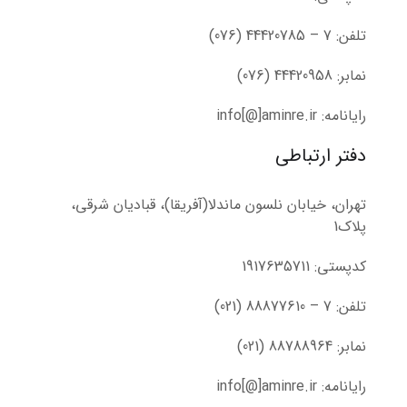
تلفن: 7 – 44420785 (076)
نمابر: 44420958 (076)
رایانامه: info[@]aminre.ir
دفتر ارتباطی
تهران، خیابان نلسون ماندلا(آفریقا)، قبادیان شرقی،
پلاک1
کدپستی: 1917635711
تلفن: 7 – 88877610 (021)
نمابر: 88788964 (021)
رایانامه: info[@]aminre.ir