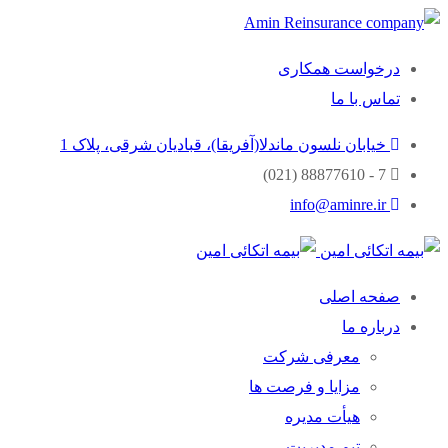
درخواست همکاری
تماس با ما
خیابان نلسون ماندلا(آفریقا)، قبادیان شرقی، پلاک 1
7 - 88877610 (021)
info@aminre.ir
صفحه اصلی
درباره ما
معرفی شرکت
مزایا و فرصت ها
هیأت مدیره
تیم مدیریت