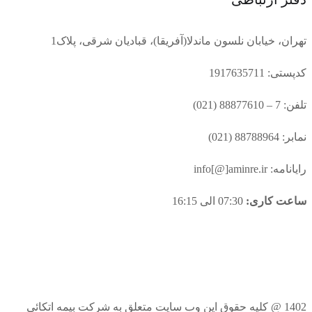
تهران، خیابان نلسون ماندلا(آفریقا)، قبادیان شرقی، پلاک1
کدپستی: 1917635711
تلفن: 7 – 88877610 (021)
نمابر: 88788964 (021)
رایانامه: info[@]aminre.ir
ساعت کاری:
07:30 الی 16:15
1402 @ کلیه حقوق این وب سایت متعلق به شرکت بیمه اتکائی