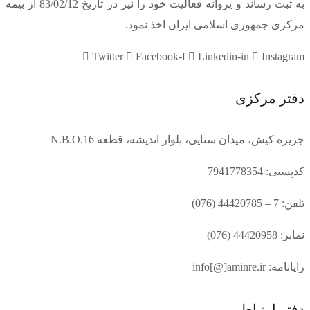
به ثبت رساند و پروانه فعالیت خود را نیز در تاریخ 83/02/12 از بیمه
مرکزی جمهوری اسلامی ایران اخذ نمود.
Twitter
Facebook-f
Linkedin-in
Instagram
دفتر مرکزی
جزیره کیش، میدان سنایی، بلوار اندیشه، قطعه N.B.O.16
کدپستی: 7941778354
تلفن: 7 – 44420785 (076)
نمابر: 44420958 (076)
رایانامه: info[@]aminre.ir
دفتر ارتباطی