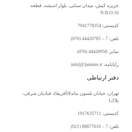
جزیره کیش، میدان سنایی، بلوار اندیشه، قطعه
N.B.O.16
کدپستی: 7941778354
تلفن: 7 – 44420785 (076)
نمابر: 44420958 (076)
رایانامه: info[@]aminre.ir
دفتر ارتباطی
تهران، خیابان نلسون ماندلا(آفریقا)، قبادیان شرقی،
پلاک1
کدپستی: 1917635711
تلفن: 7 – 88877610 (021)